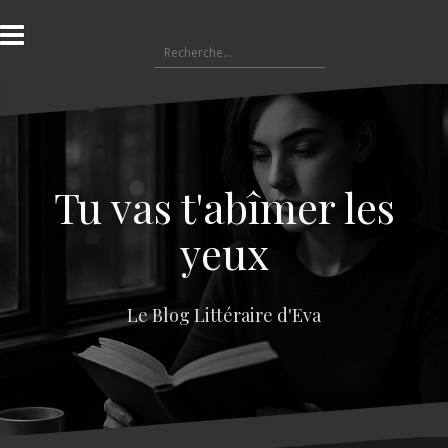
A
l
R
l
e
e
c
r
h
a
e
u
r
c
c
o
Tu vas t'abîmer les
h
n
e
t
yeux
r
e
n
:
u
Le Blog Littéraire d'Eva