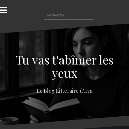
A
l
R
l
e
e
c
r
h
a
e
u
r
c
c
o
Tu vas t'abîmer les
h
n
e
t
yeux
r
e
n
:
u
Le Blog Littéraire d'Eva