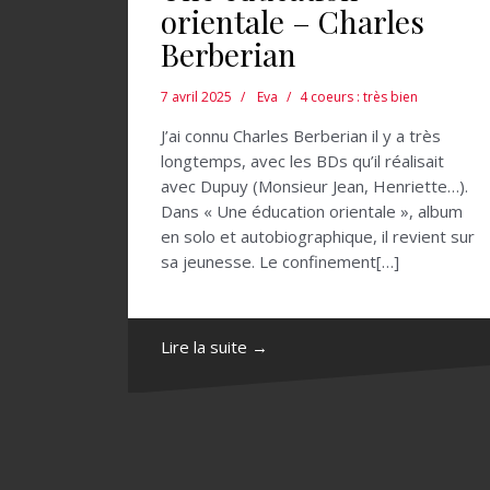
orientale – Charles
Berberian
7 avril 2025
Eva
4 coeurs : très bien
J’ai connu Charles Berberian il y a très
longtemps, avec les BDs qu’il réalisait
avec Dupuy (Monsieur Jean, Henriette…).
Dans « Une éducation orientale », album
en solo et autobiographique, il revient sur
sa jeunesse. Le confinement[…]
Lire la suite →