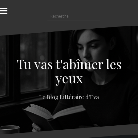
A
l
R
l
e
e
c
r
h
a
e
u
r
c
c
o
Tu vas t'abîmer les
h
n
e
t
yeux
r
e
n
:
u
Le Blog Littéraire d'Eva