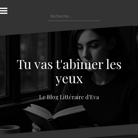
A
l
R
l
e
e
c
r
h
a
e
u
r
c
c
o
Tu vas t'abîmer les
h
n
e
t
yeux
r
e
n
:
u
Le Blog Littéraire d'Eva