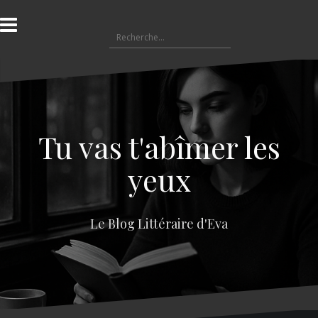
A
l
R
l
e
e
c
r
h
a
e
u
r
c
c
o
Tu vas t'abîmer les
h
n
e
t
yeux
r
e
n
:
u
Le Blog Littéraire d'Eva