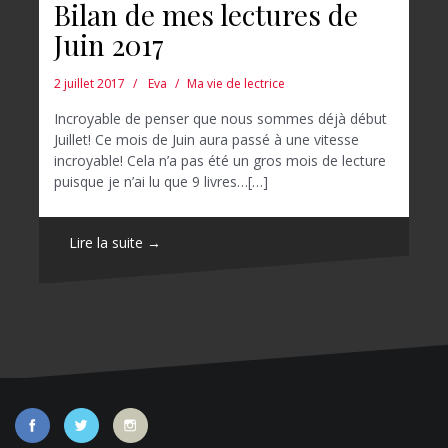
Bilan de mes lectures de
Juin 2017
2 juillet 2017
Eva
Ma vie de lectrice
Incroyable de penser que nous sommes déjà début
Juillet! Ce mois de Juin aura passé à une vitesse
incroyable! Cela n’a pas été un gros mois de lecture
puisque je n’ai lu que 9 livres…[…]
Lire la suite →