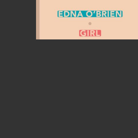
Girl – Edna o’Brien
18 mars 2020
Eva
4 coeurs : très bien