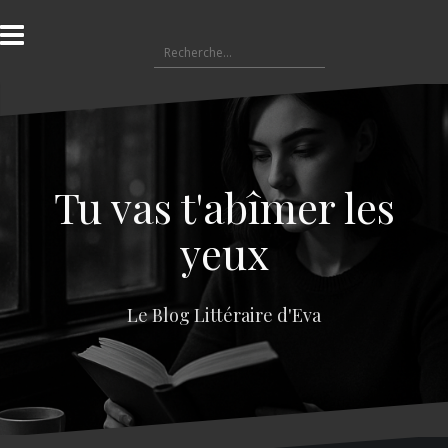
A
l
R
l
e
e
c
r
h
a
e
u
r
c
c
o
Tu vas t'abîmer les
h
n
e
t
yeux
r
e
n
:
u
Le Blog Littéraire d'Eva