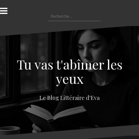
A
l
R
l
e
e
c
r
h
a
e
u
r
c
c
o
Tu vas t'abîmer les
h
n
e
t
yeux
r
e
n
:
u
Le Blog Littéraire d'Eva