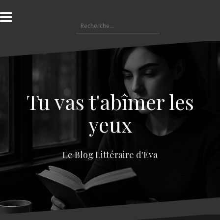
A
l
R
l
e
e
c
r
h
a
e
u
r
c
c
o
Tu vas t'abîmer les
h
n
e
t
yeux
r
e
n
:
u
Le Blog Littéraire d'Eva