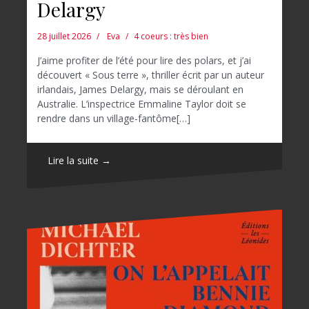
Delargy
28 juillet 2026
Eva
4 coeurs : très bien
J’aime profiter de l’été pour lire des polars, et j’ai
découvert « Sous terre », thriller écrit par un auteur
irlandais, James Delargy, mais se déroulant en
Australie. L’inspectrice Emmaline Taylor doit se
rendre dans un village-fantôme[…]
Lire la suite →