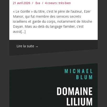
21 avril 2026
Eva
4 coeurs : très bien
« Le Gorille » du titre, c’est le père de l’auteur, Ezer
Manor, qui fut membre des services secrets
israéliens et garde du corps, notamment de Moshe
Dayan. Mais au-delà du langage familier, c’est
aussi[…]
Lire la suite →