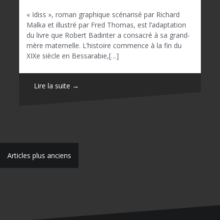
« Idiss », roman graphique scénarisé par Richard
Malka et illustré par Fred Thomas, est l’adaptation
du livre que Robert Badinter a consacré à sa grand-
mère maternelle. L’histoire commence à la fin du
XIXe siècle en Bessarabie,[…]
Lire la suite →
N
Articles plus anciens
a
v
i