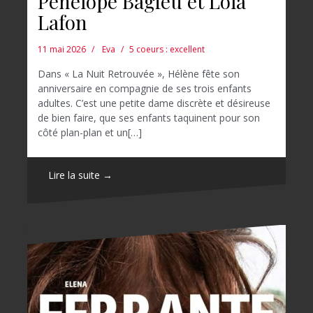
Pénélope Bagieu et Lola
Lafon
11 mai 2026
Eva
5 coeurs : excellent
Dans « La Nuit Retrouvée », Hélène fête son
anniversaire en compagnie de ses trois enfants
adultes. C’est une petite dame discrète et désireuse
de bien faire, que ses enfants taquinent pour son
côté plan-plan et un[…]
Lire la suite →