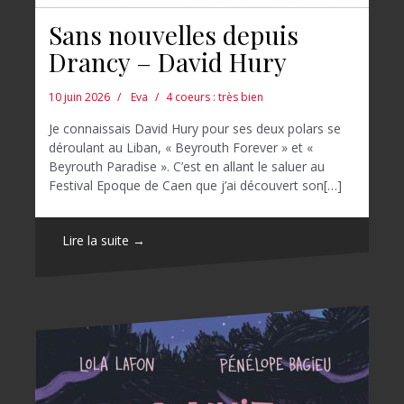
Sans nouvelles depuis
Drancy – David Hury
10 juin 2026
Eva
4 coeurs : très bien
Je connaissais David Hury pour ses deux polars se
déroulant au Liban, « Beyrouth Forever » et «
Beyrouth Paradise ». C’est en allant le saluer au
Festival Epoque de Caen que j’ai découvert son[…]
Lire la suite →