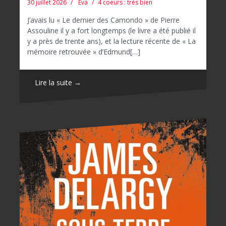
30 juillet 2026
Eva
4 coeurs : très bien
J’avais lu « Le dernier des Camondo » de Pierre
Assouline il y a fort longtemps (le livre a été publié il
y a près de trente ans), et la lecture récente de « La
mémoire retrouvée » d’Edmund[…]
Lire la suite →