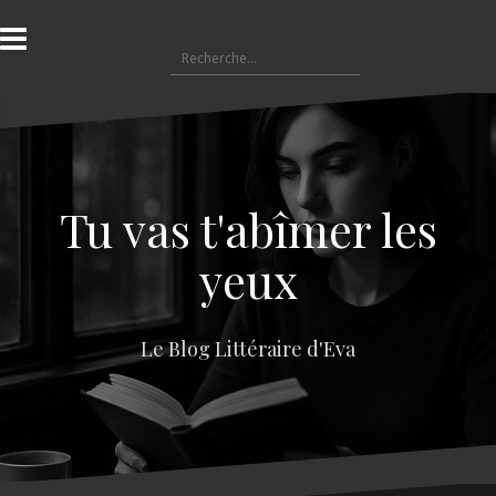
A
l
R
l
e
e
c
r
h
a
e
u
r
c
c
o
Tu vas t'abîmer les
h
n
e
t
yeux
r
e
n
:
u
Le Blog Littéraire d'Eva