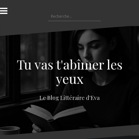
A
l
R
l
e
e
c
r
h
a
e
u
r
c
c
o
Tu vas t'abîmer les
h
n
e
t
yeux
r
e
n
:
u
Le Blog Littéraire d'Eva