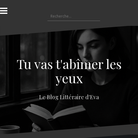
A
l
R
l
e
e
c
r
h
a
e
u
r
c
c
o
Tu vas t'abîmer les
h
n
e
t
yeux
r
e
n
:
u
Le Blog Littéraire d'Eva