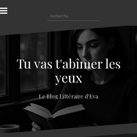
A
l
R
l
e
e
c
r
h
a
e
u
r
c
c
o
Tu vas t'abîmer les
h
n
e
t
yeux
r
e
n
:
u
Le Blog Littéraire d'Eva