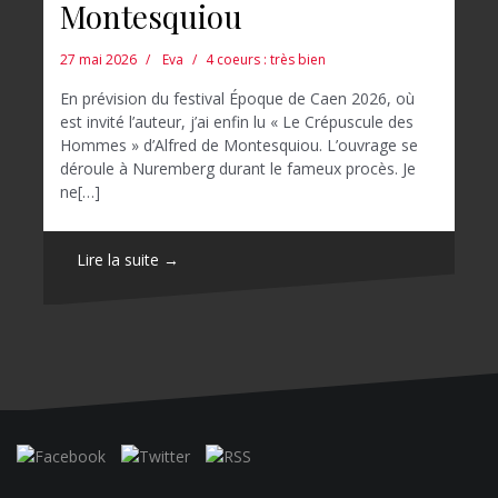
Montesquiou
27 mai 2026
Eva
4 coeurs : très bien
En prévision du festival Époque de Caen 2026, où
est invité l’auteur, j’ai enfin lu « Le Crépuscule des
Hommes » d’Alfred de Montesquiou. L’ouvrage se
déroule à Nuremberg durant le fameux procès. Je
ne[…]
Lire la suite →