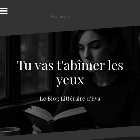
A
l
R
l
e
e
c
r
h
a
e
u
r
c
c
o
Tu vas t'abîmer les
h
n
e
t
yeux
r
e
n
:
u
Le Blog Littéraire d'Eva