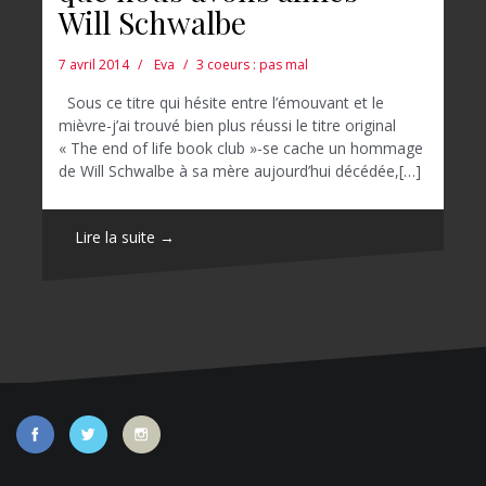
Will Schwalbe
7 avril 2014
Eva
3 coeurs : pas mal
Sous ce titre qui hésite entre l’émouvant et le
mièvre-j’ai trouvé bien plus réussi le titre original
« The end of life book club »-se cache un hommage
de Will Schwalbe à sa mère aujourd’hui décédée,[…]
Lire la suite →