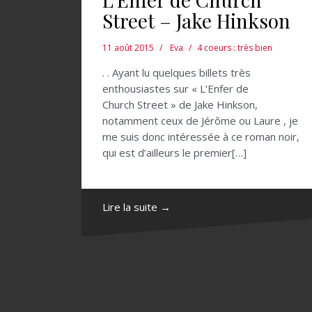
Street – Jake Hinkson
11 août 2015
Eva
4 coeurs : très bien
. . Ayant lu quelques billets très
enthousiastes sur « L’Enfer de
Church Street » de Jake Hinkson,
notamment ceux de Jérôme ou Laure , je
me suis donc intéressée à ce roman noir,
qui est d’ailleurs le premier[…]
Lire la suite →