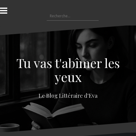
A
l
R
l
e
e
c
r
h
a
e
u
r
c
c
o
Tu vas t'abîmer les
h
n
e
t
yeux
r
e
n
:
u
Le Blog Littéraire d'Eva