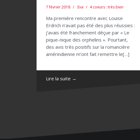
7 février 2018
Eva
4 coeurs : très bien
Ma première rencontre avec Louise
Erdrich n’avait pas été des plus réussies :
j’avais été franchement déçue par « Le
pique-nique des orphelins ». Pourtant,
des avis très positifs sur la romancière
amérindienne m’ont fait remettre le[…]
Lire la suite →