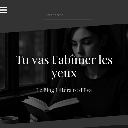
A
l
R
l
e
e
c
r
h
a
e
u
r
c
c
o
Tu vas t'abîmer les
h
n
e
t
yeux
r
e
n
:
u
Le Blog Littéraire d'Eva