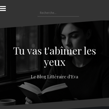
A
l
R
l
e
e
c
r
h
a
e
u
r
c
c
o
Tu vas t'abîmer les
h
n
e
t
yeux
r
e
n
:
u
Le Blog Littéraire d'Eva