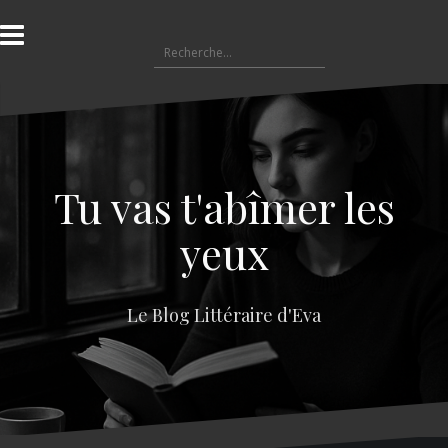
A
l
R
l
e
e
c
r
h
a
e
u
r
c
c
o
Tu vas t'abîmer les
h
n
e
t
yeux
r
e
n
:
u
Le Blog Littéraire d'Eva