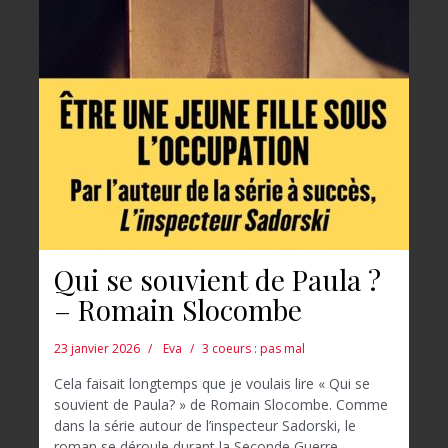
Qui se souvient de Paula ?
– Romain Slocombe
23 janvier 2026
Eva
3 coeurs : pas mal
Cela faisait longtemps que je voulais lire « Qui se
souvient de Paula? » de Romain Slocombe. Comme
dans la série autour de l’inspecteur Sadorski, le
roman se déroule durant la Seconde Guerre