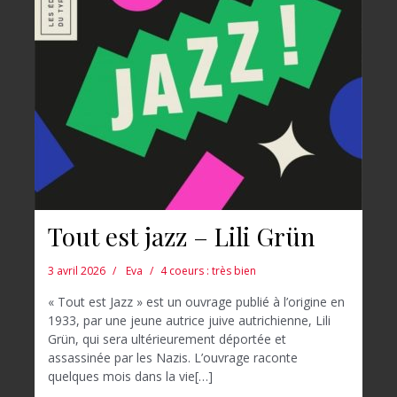
Tout est jazz – Lili Grün
3 avril 2026
Eva
4 coeurs : très bien
« Tout est Jazz » est un ouvrage publié à l’origine en
1933, par une jeune autrice juive autrichienne, Lili
Grün, qui sera ultérieurement déportée et
assassinée par les Nazis. L’ouvrage raconte
quelques mois dans la vie[…]