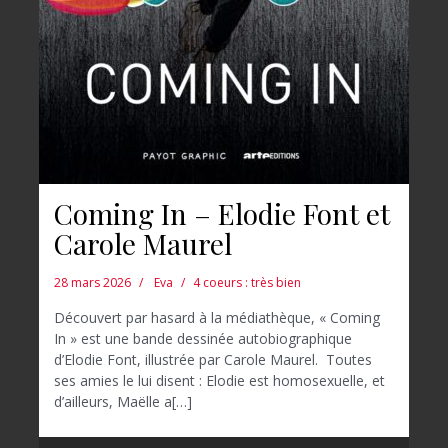
Coming In – Elodie Font et
Carole Maurel
28 mars 2026
Eva
4 coeurs : très bien
Découvert par hasard à la médiathèque, « Coming
In » est une bande dessinée autobiographique
d’Elodie Font, illustrée par Carole Maurel. Toutes
ses amies le lui disent : Elodie est homosexuelle, et
d’ailleurs, Maëlle a[…]