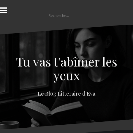
A
l
R
l
e
e
c
r
h
a
e
u
r
c
c
o
Tu vas t'abîmer les
h
n
e
t
yeux
r
e
n
:
u
Le Blog Littéraire d'Eva