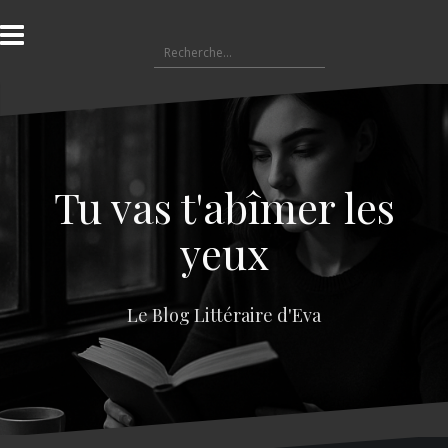
A
l
R
l
e
e
c
r
h
a
e
u
r
c
c
o
Tu vas t'abîmer les
h
n
e
t
yeux
r
e
n
:
u
Le Blog Littéraire d'Eva