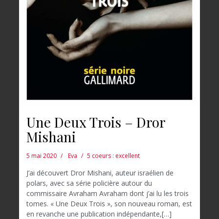
Une Deux Trois – Dror
Mishani
5 mai 2020
Eva
5 coeurs : excellent
J’ai découvert Dror Mishani, auteur israélien de
polars, avec sa série policière autour du
commissaire Avraham Avraham dont j’ai lu les trois
tomes. « Une Deux Trois », son nouveau roman, est
en revanche une publication indépendante,[…]