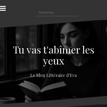
A
l
R
l
e
e
c
r
h
a
e
u
r
c
c
o
Tu vas t'abîmer les
h
n
e
t
yeux
r
e
n
:
u
Le Blog Littéraire d'Eva