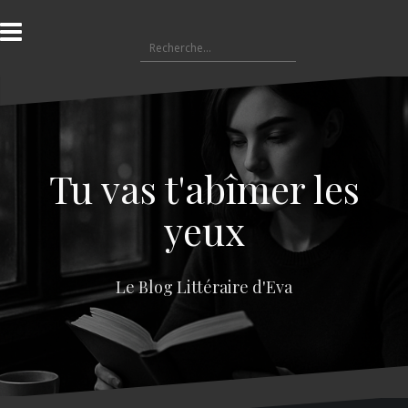
A
l
R
l
e
e
c
r
h
a
e
u
r
c
c
o
Tu vas t'abîmer les
h
n
e
t
yeux
r
e
n
:
u
Le Blog Littéraire d'Eva