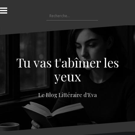
A
l
R
l
e
e
c
r
h
a
e
u
r
c
c
o
Tu vas t'abîmer les
h
n
e
t
yeux
r
e
n
:
u
Le Blog Littéraire d'Eva