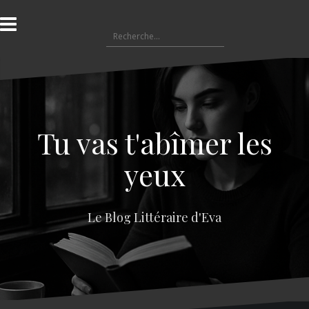
A
l
R
l
e
e
c
r
h
a
e
u
r
c
c
o
Tu vas t'abîmer les
h
n
e
t
yeux
r
e
n
:
u
Le Blog Littéraire d'Eva