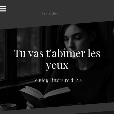
A
l
R
l
e
e
c
r
h
a
e
u
r
c
c
o
Tu vas t'abîmer les
h
n
e
t
yeux
r
e
n
:
u
Le Blog Littéraire d'Eva