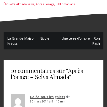
Étiquette
Almada Selva
,
Après l'orage
,
Bibliomaniacs
N
La Grande Maison – Nicole
Une terre d’ombre – Ron
Krauss
Rash
a
v
i
10 commentaires sur “
Après
g
l’orage – Selva Almada
”
a
t
i
Galéa sous les galets
dit :
o
30 mars 2014 à 9 h 15 min