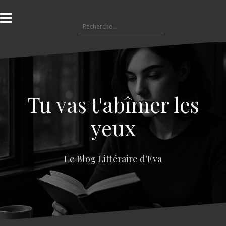
A
l
R
l
e
e
c
r
h
a
e
u
r
c
c
o
Tu vas t'abîmer les
h
n
e
t
yeux
r
e
n
:
u
Le Blog Littéraire d'Eva