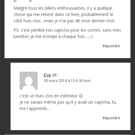
n
Malgré tous les billets enthousiastes, il y a quelque
d
chose qui me retient dans ce livre, probablement le
côté huis-clos…mais je n'ai pas dit mon dernier mot.
e
PS: c'est pénible ton captcha pour les comm, sans mes
l
lunettes je me trompe à chaque fois….;-)
’
Répondre
a
r
t
Eva
dit :
30 mars 2014 à 15 h 30 min
i
c
c'est un huis-clos en extérieur 😉
je ne savais même pas qu'il y avait un captcha, tu
l
me l'apprends…
e
Répondre