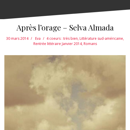
Après l’orage – Selva Almada
30 mars 2014
Eva
4 coeurs : très bien
,
Littérature sud-américaine
,
Rentrée littéraire Janvier 2014
,
Romans