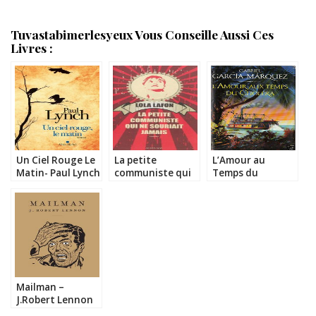
Tuvastabimerlesyeux Vous Conseille Aussi Ces
Livres :
Un Ciel Rouge Le
La petite
L’Amour au
Matin- Paul Lynch
communiste qui
Temps du
ne souriait
Choléra – Gabriel
jamais- Lola
Garcia Marquez
Lafon
Mailman –
J.Robert Lennon