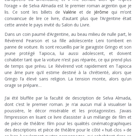
l’orage » de Selva Almada est le premier roman argentin que je
lis. Ce sont les billets de
Valérie
et de
Jérôme
qui m’ont
convaincue de lire ce livre, d’autant plus que l’Argentine était
cette année le pays invité du Salon du Livre.
Dans un coin paumé d’Argentine, au beau milieu de nulle part, le
Révérend Pearson et sa fille adolescente Leni tombent en
panne de voiture. Ils sont recueillis par le garagiste Gringo et son
jeune protégé Tapioca, lui aussi adolescent, et doivent
cohabiter tant que la voiture n’est pas réparée, ce qui prend plus
de temps que prévu. Le Révérend voit rapidement en Tapioca
une âme pure qu’il estime destiné à la chrétienté, alors que
Gringo l’a élevé sans religion. La tension monte, alors qu’un
orage se prépare…
x
J’ai été bluffée par la faculté de description de Selva Almada,
dont c’est le premier roman. Je n’ai aucun mal à visualiser la
poussière, le décor misérable et les protagonistes. J’avais
l’impression en lisant ce livre d’assister à un mélange de film et
de pièce de théâtre: film pour les qualités cinématographiques
des descriptions et pièce de théâtre pour le côté « huit-clos » de