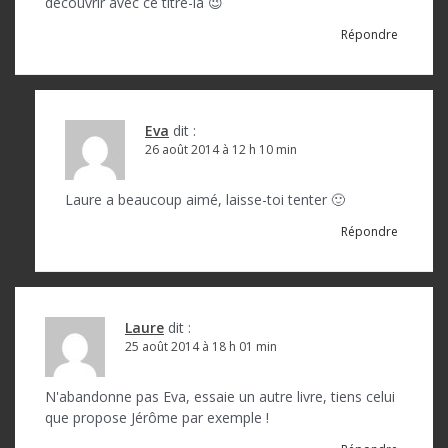
l
découvrir avec ce titre-là 😉
’
Répondre
a
r
Eva
dit :
t
26 août 2014 à 12 h 10 min
i
c
Laure a beaucoup aimé, laisse-toi tenter 🙂
l
Répondre
e
Laure
dit :
25 août 2014 à 18 h 01 min
N'abandonne pas Eva, essaie un autre livre, tiens celui
que propose Jérôme par exemple !