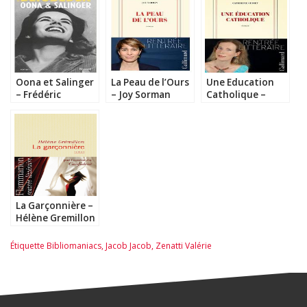
Oona et Salinger
La Peau de l’Ours
Une Education
– Frédéric
– Joy Sorman
Catholique –
Beigbeder
Catherine Cusset
La Garçonnière –
Hélène Gremillon
Étiquette
Bibliomaniacs
,
Jacob Jacob
,
Zenatti Valérie