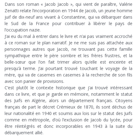
Dans son roman « Jacob Jacob », qui vient de paraître, Valérie
Zenatti relate l’incorporation en 1944 de Jacob, un jeune homme
juif de dix-neuf ans vivant à Constantine, qui va débarquer dans
le Sud de la France pour contribuer à libérer le pays de
l’occupation nazie.
J’ai eu du mal à entrer dans le livre et n’ai pas vraiment accroché
à ce roman sur le plan narratif. Je ne me suis pas attachée aux
personnages autres que Jacob, ne trouvant pas cette famille
sympathique entre le père sombre et les frères frustres, et la
belle-sœur que l’on fait trimer alors qu’elle est enceinte et
presqu’à terme. J’ai pourtant trouvé touchant le voyage de la
mère, qui va de casernes en casernes à la recherche de son fils
avec son panier de provisions.
C’est plutôt le contexte historique que j’ai trouvé intéressant
dans ce livre, et que je garde en mémoire, notamment le statut
des Juifs en Algérie, alors un département français. Citoyens
français de part le décret Crémieux de 1870, ils sont déchus de
leur nationalité en 1940 et soumis aux lois sur le statut des Juifs
comme en métropole, d’où l’exclusion de Jacob du lycée, pour
être réintégrés et donc incorporables en 1943 à la suite du
débarquement allié.