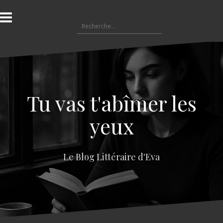
A
l
R
l
e
e
c
r
h
a
e
u
r
c
c
o
Tu vas t'abîmer les
h
n
e
t
yeux
r
e
n
:
u
Le Blog Littéraire d'Eva