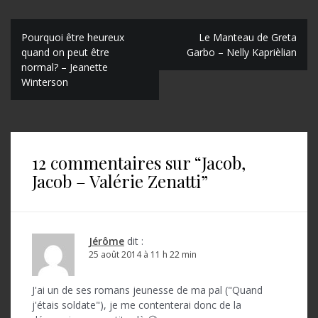
N
Pourquoi être heureux
Le Manteau de Greta
quand on peut être
Garbo – Nelly Kaprièlian
a
normal? – Jeanette
Winterson
v
i
g
a
12 commentaires sur “
Jacob,
Jacob – Valérie Zenatti
”
t
i
o
Jérôme
dit :
n
25 août 2014 à 11 h 22 min
d
J'ai un de ses romans jeunesse de ma pal ("Quand
e
j'étais soldate"), je me contenterai donc de la