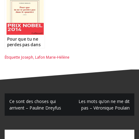
Pour que tu ne
perdes pas dans
le quartier –
Patrick Modiano
Étiquette
Joseph
,
Lafon Marie-Hélène
N
Ce sont des choses qui
Les mots qu’on ne me dit
arrivent – Pauline Dreyfus
pas – Véronique Poulain
a
v
i