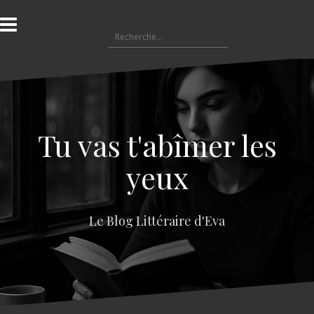
A
l
R
l
e
e
c
r
h
a
e
u
r
c
c
o
Tu vas t'abîmer les
h
n
e
t
yeux
r
e
n
:
u
Le Blog Littéraire d'Eva