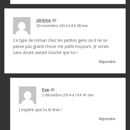
i
c
l
Jérôme
dit :
30 novembre 2014 à 8 h 38 min
e
Ce type de roman chez les petites gens où il ne se
passe pas grand chose me parle toujours. Je serais
sans doute autant touché que toi !
Répondre
Eva
dit :
2 décembre 2014 à 19 h 41 min
J espère que tu le liras !
Répondre