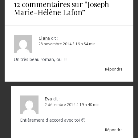
12 commentaires sur “
Joseph –
g
Marie-Hélène Lafon
”
a
t
i
Clara
dit :
o
28 novembre 2014 à 16 h 54 min
n
Un très beau roman, oui !!!!
d
Répondre
e
l
’
Eva
dit :
a
2 décembre 2014 à 19 h 40 min
r
Entièrement d accord avec toi 🙂
t
Répondre