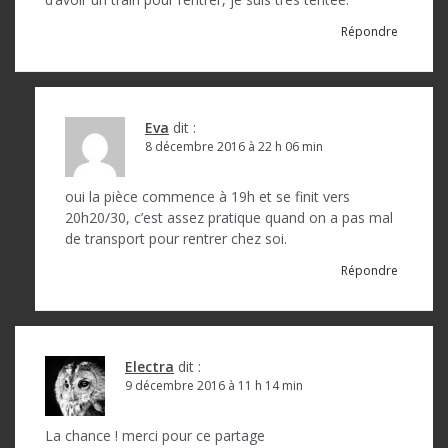
e
Répondre
l
’
a
Eva
dit :
r
8 décembre 2016 à 22 h 06 min
t
oui la pièce commence à 19h et se finit vers
i
20h20/30, c’est assez pratique quand on a pas mal
c
de transport pour rentrer chez soi.
l
Répondre
e
Electra
dit :
9 décembre 2016 à 11 h 14 min
La chance ! merci pour ce partage