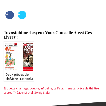
Tuvastabimerlesyeux Vous Conseille Aussi Ces
Livres :
Deux pièces de
théâtre : Le Horla
et Le jeu de
l’amour et du
Étiquette
chantage
,
couple
,
infidélité
,
La Peur
,
menace
,
pièce de théâtre
,
hasard
secret
,
Théâtre Michel
,
Zweig Stefan