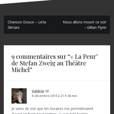
N
Chanson Douce – Leïla
Nous allons mourir ce soir
Slimani
– Gillian Flynn
a
v
i
9 commentaires sur “
« La Peur’
g
de Stefan Zweig au Théâtre
a
Michel
”
t
i
o
Valérie
dit :
8 décembre 2016 à 21 h 46 min
n
d
Je viens de voir que les horaires me permettraient
d’avoir un train pour rentrer, je suis très tentée.