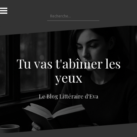
A
l
R
l
e
e
c
r
h
a
e
u
r
c
c
o
Tu vas t'abîmer les
h
n
e
t
yeux
r
e
n
:
u
Le Blog Littéraire d'Eva