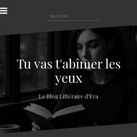
A
l
R
l
e
e
c
r
h
a
e
u
r
c
c
o
Tu vas t'abîmer les
h
n
e
t
yeux
r
e
n
:
u
Le Blog Littéraire d'Eva