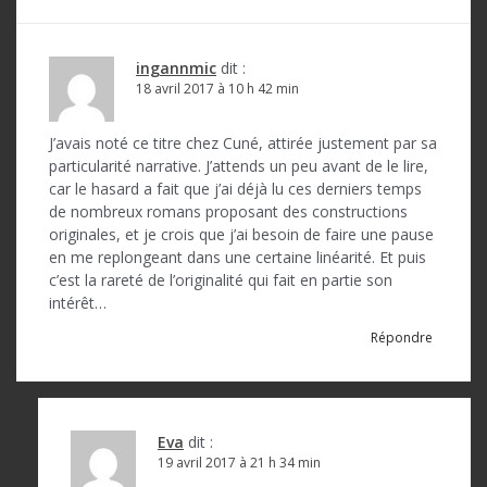
t
i
ingannmic
dit :
o
18 avril 2017 à 10 h 42 min
n
J’avais noté ce titre chez Cuné, attirée justement par sa
d
particularité narrative. J’attends un peu avant de le lire,
car le hasard a fait que j’ai déjà lu ces derniers temps
e
de nombreux romans proposant des constructions
l
originales, et je crois que j’ai besoin de faire une pause
en me replongeant dans une certaine linéarité. Et puis
’
c’est la rareté de l’originalité qui fait en partie son
intérêt…
a
Répondre
r
t
i
Eva
dit :
c
19 avril 2017 à 21 h 34 min