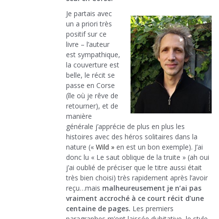
Je partais avec
un a priori très
positif sur ce
livre – l’auteur
est sympathique,
la couverture est
belle, le récit se
passe en Corse
(île où je rêve de
retourner), et de
manière
générale j’apprécie de plus en plus les
histoires avec des héros solitaires dans la
nature («
Wild »
en est un bon exemple). J’ai
donc lu « Le saut oblique de la truite » (ah oui
j’ai oublié de préciser que le titre aussi était
très bien choisi) très rapidement après l’avoir
reçu…mais
malheureusement je n’ai pas
vraiment accroché à ce court récit d’une
centaine de pages.
Les premiers
paragraphes m’ont laissée dubitative, le style