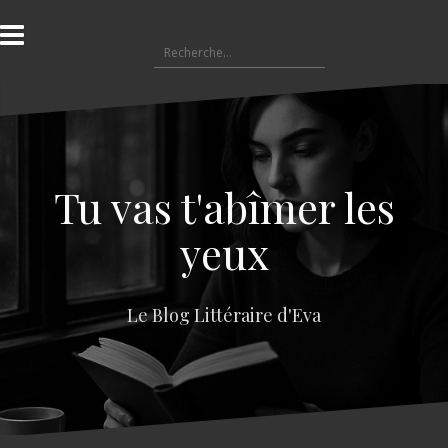
A
l
R
l
e
e
c
r
h
a
e
u
r
c
c
o
Tu vas t'abîmer les
h
n
e
t
yeux
r
e
n
:
u
Le Blog Littéraire d'Eva