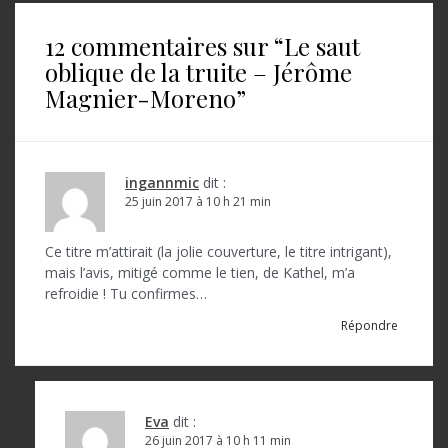
i
12 commentaires sur “
Le saut
g
oblique de la truite – Jérôme
a
Magnier-Moreno
”
t
i
o
ingannmic
dit :
25 juin 2017 à 10 h 21 min
n
d
Ce titre m’attirait (la jolie couverture, le titre intrigant),
mais l’avis, mitigé comme le tien, de Kathel, m’a
e
refroidie ! Tu confirmes…
l
Répondre
’
a
r
Eva
dit :
26 juin 2017 à 10 h 11 min