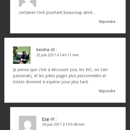
t
i
certaines l’ont pourtant beaucoup aimé…
c
Répondre
l
e
keisha
dit :
25 juin 2017 à 14 h 11 min
Je pense que c’est à découvrir (oui, les WC, on s’en
passerait), et les jolies pages plus personnelles et
tristes donnent à espérer pour plus tard.
Répondre
Eva
dit :
26 juin 2017 à 10 h 08 min