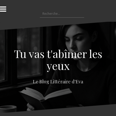
A
l
R
l
e
e
c
r
h
a
e
u
r
c
c
o
Tu vas t'abîmer les
h
n
e
t
yeux
r
e
n
:
u
Le Blog Littéraire d'Eva