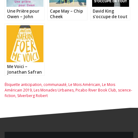
Une Prière pour
Cape May – Chip
David King
Owen – John
Cheek
s’occupe de tout
Irving
– Joshua Cohen
Me Voici –
Jonathan Safran
Foer
Étiquette
anticipation
,
communauté
,
Le Mois Américain
,
Le Mois
Américain 2019
,
Les Monades Urbaines
,
Picabo River Book Club
,
science-
fiction
,
Silverberg Robert