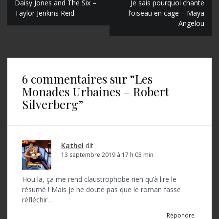
N
Daisy Jones and The Six –
Je sais pourquoi chante
Taylor Jenkins Reid
l’oiseau en cage – Maya
a
Angelou
v
i
g
6 commentaires sur “
Les
a
Monades Urbaines – Robert
t
Silverberg
”
i
o
Kathel
dit :
n
13 septembre 2019 à 17 h 03 min
d
Hou la, ça me rend claustrophobe rien qu’à lire le
e
résumé ! Mais je ne doute pas que le roman fasse
l
réfléchir…
’
Répondre