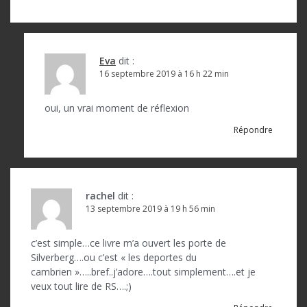
a
r
t
Eva
dit :
16 septembre 2019 à 16 h 22 min
i
c
oui, un vrai moment de réflexion
l
Répondre
e
rachel
dit :
13 septembre 2019 à 19 h 56 min
c’est simple…ce livre m’a ouvert les porte de
Silverberg….ou c’est « les deportes du
cambrien »…..bref..j’adore….tout simplement….et je
veux tout lire de RS….;)