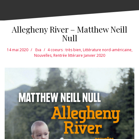
Allegheny River – Matthew Neill
Null
14 mai 2020
Eva
4 coeurs : très bien
,
Littérature nord-américaine
,
Nouvelles
,
Rentrée littéraire Janvier 2020