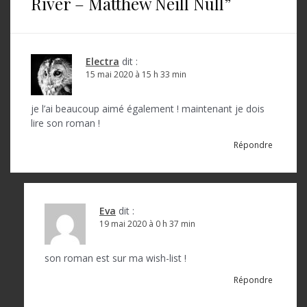
River – Matthew Neill Null
”
a
t
i
Electra
dit :
o
15 mai 2020 à 15 h 33 min
n
je l’ai beaucoup aimé également ! maintenant je dois
d
lire son roman !
e
Répondre
l
’
a
Eva
dit :
19 mai 2020 à 0 h 37 min
r
t
son roman est sur ma wish-list !
i
Répondre