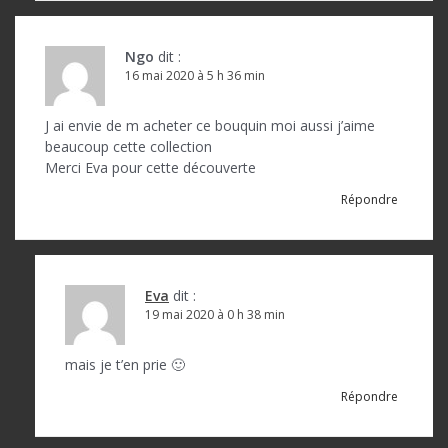
c
l
e
Ngo
dit :
16 mai 2020 à 5 h 36 min
J ai envie de m acheter ce bouquin moi aussi j’aime
beaucoup cette collection
Merci Eva pour cette découverte
Répondre
Eva
dit :
19 mai 2020 à 0 h 38 min
mais je t’en prie 🙂
Répondre