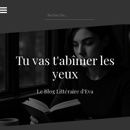
A
l
R
l
e
e
c
r
h
a
e
u
r
c
c
o
Tu vas t'abîmer les
h
n
e
t
yeux
r
e
n
:
u
Le Blog Littéraire d'Eva