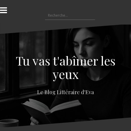
A
l
R
l
e
e
c
r
h
a
e
u
r
c
c
o
Tu vas t'abîmer les
h
n
e
t
yeux
r
e
n
:
u
Le Blog Littéraire d'Eva