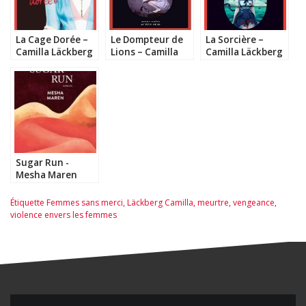
La Cage Dorée –
Le Dompteur de
La Sorcière –
Camilla Läckberg
Lions – Camilla
Camilla Läckberg
Läckberg
Sugar Run -
Mesha Maren
Étiquette
Femmes sans merci
,
Läckberg Camilla
,
meurtre
,
vengeance
,
violence envers les femmes