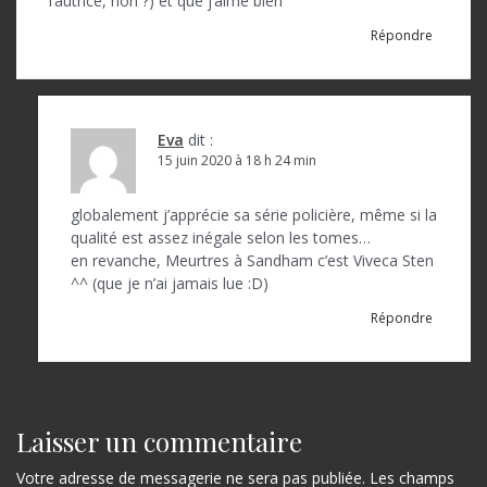
’
l’autrice, non ?) et que j’aime bien
a
Répondre
r
t
i
Eva
dit :
15 juin 2020 à 18 h 24 min
c
l
globalement j’apprécie sa série policière, même si la
qualité est assez inégale selon les tomes…
e
en revanche, Meurtres à Sandham c’est Viveca Sten
^^ (que je n’ai jamais lue :D)
Répondre
Laisser un commentaire
Votre adresse de messagerie ne sera pas publiée.
Les champs