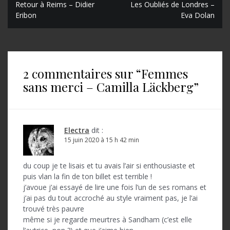
N
Retour à Reims – Didier
Les Oubliés de Londres –
Eribon
Eva Dolan
a
v
i
2 commentaires sur “
Femmes
g
sans merci – Camilla Läckberg
”
a
t
i
Electra
dit :
o
15 juin 2020 à 15 h 42 min
n
du coup je te lisais et tu avais l’air si enthousiaste et
d
puis vlan la fin de ton billet est terrible !
j’avoue j’ai essayé de lire une fois l’un de ses romans et
e
j’ai pas du tout accroché au style vraiment pas, je l’ai
l
trouvé très pauvre
même si je regarde meurtres à Sandham (c’est elle