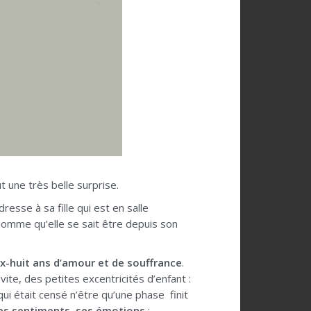
ut une très belle surprise.
dresse à sa fille qui est en salle
 l’homme qu’elle se sait être depuis son
ix-huit ans d’amour et de souffrance
.
ite, des petites excentricités d’enfant :
qui était censé n’être qu’une phase finit
ses sentiments, ses émotions
: