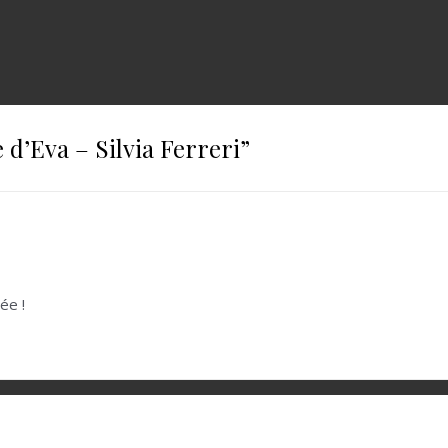
 d’Eva – Silvia Ferreri
”
ée !