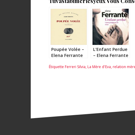
Tuvastabimerlesyeux Vous Consei
Poupée Volée –
L’Enfant Perdue
Elena Ferrante
– Elena Ferrante
Étiquette
Ferreri Silvia
,
La Mère d'Eva
,
relation mèr