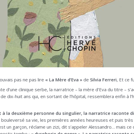
pouvais pas ne pas lire
« La Mère d’Eva »
de
Silvia Ferreri
, Et ce f
te d’une clinique serbe, la narratrice – la mère d’Eva du titre – s’a
le de dix-huit ans qui, en sortant de l’hôpital, ressemblera enfin à
t à la deuxième personne du singulier, la narratrice raconte d
 bouleversé sa vie, les premières années heureuses et puis très v
est un garçon, réclame un zizi, dit s’appeler Alessandro… mais ce 
agnostic tombe :
« dysphorie de genre »
.
La narratrice raconte 