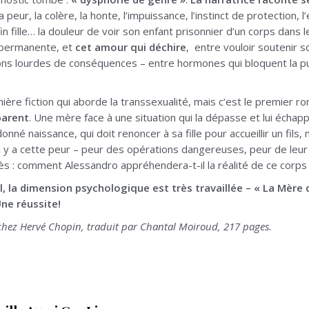
a peur, la colère, la honte, l’impuissance, l’instinct de protection,
n fille… la douleur de voir son enfant prisonnier d’un corps dans le
 permanente, et
cet amour qui déchire
, entre vouloir soutenir 
ns lourdes de conséquences – entre hormones qui bloquent la pub
ière fiction qui aborde la transsexualité, mais c’est le premier r
parent
. Une mère face à une situation qui la dépasse et lui échapp
 donné naissance, qui doit renoncer à sa fille pour accueillir un fils, 
il y a cette peur – peur des opérations dangereuses, peur de leur ir
rès : comment Alessandro appréhendera-t-il la réalité de ce corps
l, la dimension psychologique est très travaillée – « La Mère d’E
Une réussite!
chez Hervé Chopin, traduit par Chantal Moiroud, 217 pages.