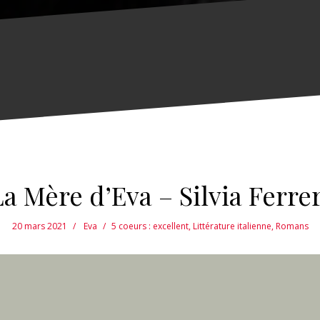
La Mère d’Eva – Silvia Ferrer
20 mars 2021
Eva
5 coeurs : excellent
,
Littérature italienne
,
Romans