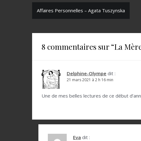
N
Affaires Personnelles – Agata Tuszynska
a
v
i
8 commentaires sur “
La Mère
g
a
t
Delphine-Olympe
dit :
21 mars 2021 à 2 h 16 min
i
o
Une de mes belles lectures de ce début d’ann
n
d
e
l
Eva
dit :