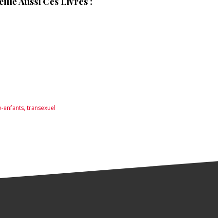
lle Aussi Ces Livres :
e-enfants
,
transexuel