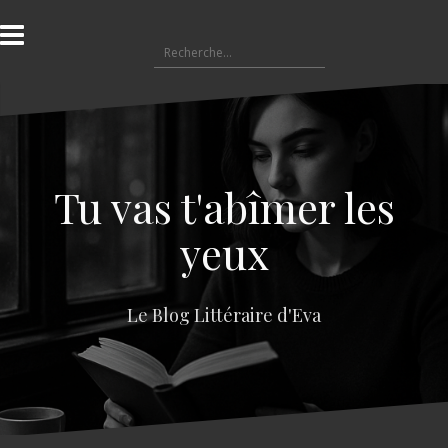
A
l
R
l
e
e
c
r
h
a
e
u
r
c
c
o
Tu vas t'abîmer les
h
n
e
t
yeux
r
e
n
:
u
Le Blog Littéraire d'Eva