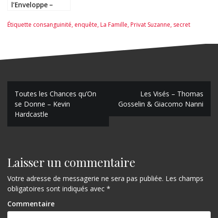
l’Enveloppe –
Isabelle Monnin
Étiquette
consanguinité
,
enquête
,
La Famille
,
Privat Suzanne
,
secret
N
Toutes les Chances qu’On
Les Visés – Thomas
se Donne – Kevin
Gosselin & Giacomo Nanni
a
Hardcastle
v
i
g
Laisser un commentaire
a
Votre adresse de messagerie ne sera pas publiée.
Les champs
obligatoires sont indiqués avec
*
t
Commentaire
i