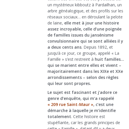
un mystérieux kibboutz à Pardailhan, un
arbre généalogique, et des profils sur les
réseaux sociaux… en déroulant la pelote
de laine,
elle met à jour une histoire
assez incroyable, celle d’une poignée
de familles issues du jansénisme
convulsionnaire qui se sont alliées il y
a deux cents ans
. Depuis 1892, et
jusqu’à ce jour, ce groupe, appelé « La
Famille » s’est restreint à
huit familles…
qui se marient entre elles et vivent –
majoritairement dans les XIXe et XXe
arrondissements – selon des règles
qui leur sont propres.
Le sujet est fascinant et j’adore ce
genre d’enquête, qui m’a rappelé
« 209 rue Saint-Maur »
, c’est une
démarche à laquelle je m’identifie
totalement
. Cette histoire est
stupéfiante, car les grands principes de
cette « Famille », datant d’il y a deux