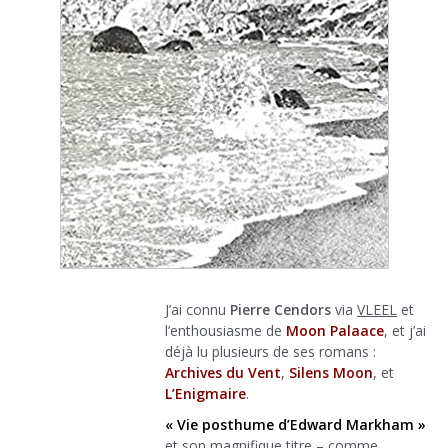
J’ai connu
Pierre Cendors
via
VLEEL
et
l’enthousiasme de
Moon Palaace
, et j’ai
déjà lu plusieurs de ses romans :
Archives du Vent
,
Silens Moon
, et
L’Enigmaire
.
« Vie posthume d’Edward Markham »
et son magnifique titre – comme