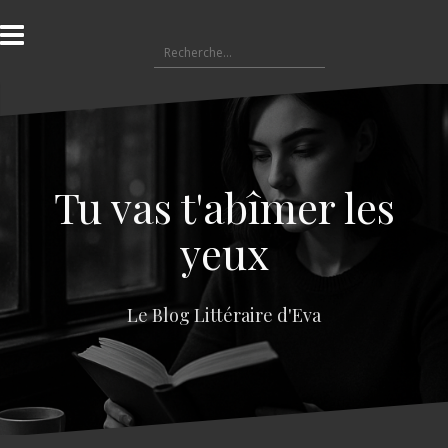
A
l
R
l
e
e
c
r
h
a
e
u
r
c
c
o
Tu vas t'abîmer les
h
n
e
t
yeux
r
e
n
:
u
Le Blog Littéraire d'Eva