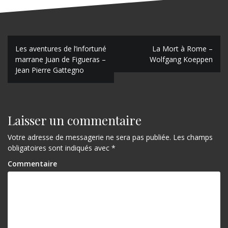
N
Les aventures de l’infortuné
La Mort à Rome –
marrane Juan de Figueras –
Wolfgang Koeppen
a
Jean Pierre Gattegno
v
i
g
Laisser un commentaire
a
Votre adresse de messagerie ne sera pas publiée.
Les champs
obligatoires sont indiqués avec
*
t
Commentaire
i
o
n
d