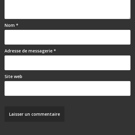
e
l
’
Nom
*
a
r
Adresse de messagerie
*
t
i
c
Site web
l
e