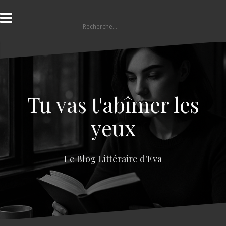
A
l
R
l
e
e
c
r
h
a
e
u
r
c
c
o
Tu vas t'abîmer les
h
n
e
t
yeux
r
e
n
:
u
Le Blog Littéraire d'Eva