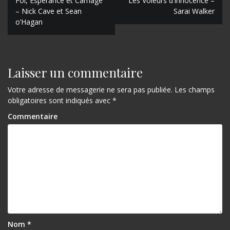
N
Foi, Espérance et Carnage
Les Voleurs d’Innocence –
– Nick Cave et Sean
Sarai Walker
a
o’Hagan
v
i
g
Laisser un commentaire
a
Votre adresse de messagerie ne sera pas publiée.
Les champs
obligatoires sont indiqués avec
*
t
Commentaire
i
o
n
d
e
l
’
Nom
*