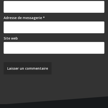
a
r
Adresse de messagerie
*
t
i
c
Site web
l
e