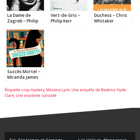
La Dame de
Vert-de-Gris –
Duchess – Chris
Zagreb – Philip
Philip Kerr
Whitaker
Kerr
Succès Mortel –
Miranda James
Étiquette
cosy mystery
,
Messina Lynn
,
Une enquête de Beatrice Hyde-
Clare
,
Une insolente curiosité