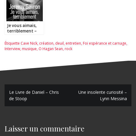
Je vous aimais,
terriblement –
Jeremy Gavron
Étiquette
Cave Nick
,
création
,
deuil
,
entretien
,
Foi espérance et carnage
,
Interview
,
musique
,
O Hagan Sean
,
rock
N
Le Livre de Daniel – Chris
Une insolente curiosité –
de Stoop
Lynn Messina
a
v
i
Laisser un commentaire
g