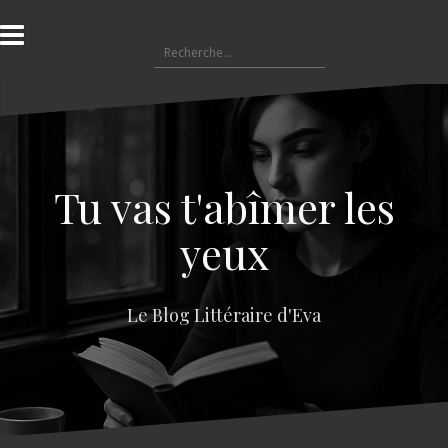
A
l
R
l
e
e
c
r
h
a
e
u
r
c
c
o
Tu vas t'abîmer les
h
n
e
t
yeux
r
e
n
:
u
Le Blog Littéraire d'Eva