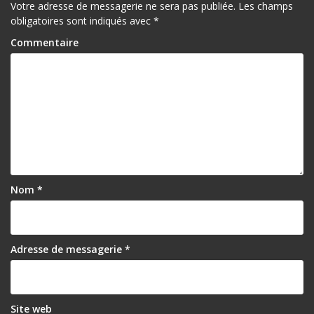
Votre adresse de messagerie ne sera pas publiée.
Les champs
a
obligatoires sont indiqués avec
*
t
Commentaire
i
o
n
d
e
l
Nom
*
’
a
r
Adresse de messagerie
*
t
i
Site web