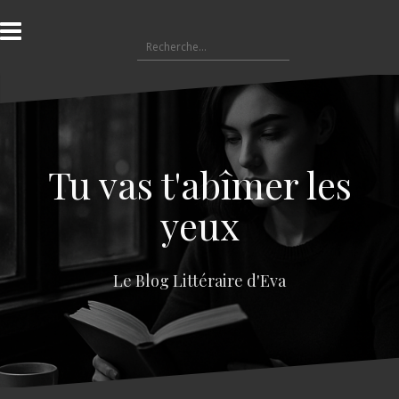
A
l
R
l
e
e
c
r
h
a
e
u
r
c
c
o
Tu vas t'abîmer les
h
n
e
t
yeux
r
e
n
:
u
Le Blog Littéraire d'Eva