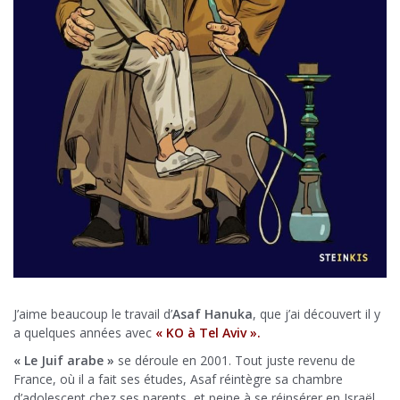
J’aime beaucoup le travail d’
Asaf Hanuka
, que j’ai découvert il y
a quelques années avec
« KO à Tel Aviv ».
« Le Juif arabe »
se déroule en 2001. Tout juste revenu de
France, où il a fait ses études, Asaf réintègre sa chambre
d’adolescent chez ses parents, et peine à se réinsérer en Israël,