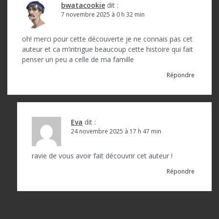
i
bwatacookie
dit :
o
7 novembre 2025 à 0 h 32 min
n
oh! merci pour cette découverte je ne connais pas cet
d
auteur et ca m’intrigue beaucoup cette histoire qui fait
penser un peu a celle de ma famille
e
Répondre
l
’
a
Eva
dit :
r
24 novembre 2025 à 17 h 47 min
t
ravie de vous avoir fait découvrir cet auteur !
i
Répondre
c
l
e