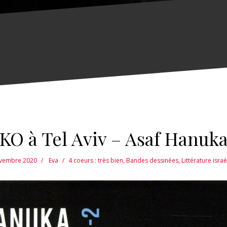
KO à Tel Aviv – Asaf Hanuk
vembre 2020
Eva
4 coeurs : très bien
,
Bandes dessinées
,
Littérature isra