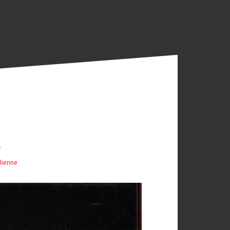
a
élienne