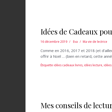
Idées de Cadeaux pou
16 décembre 2019
Eva
Ma vie de lectrice
Comme en 2016, 2017 et 2018 (et d’ailleur
offrir à Noël … (bien en retard, cette ann
Étiquette
idées cadeaux livres
,
idées lecture
,
idées 
Mes conseils de lectur