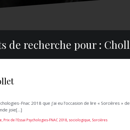
ts de recherche pour :
Chol
llet
chologies-Fnac 2018 que j’ai eu l’occasion de lire « Sorcières » de 
ande joie[…]
ue
,
Prix de l'Essai Psychologies-FNAC 2018
,
sociologique
,
Sorcières