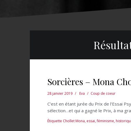
Résulta
Sorcières – Mona Cho
28 janvier 2019
Eva
Coup de coeur
C’est en étant jurée du Prix de l’Essai Psy
sélection…et qui a gagné le Prix, à ma gr
Étiquette
Chollet Mona
,
essai
,
féminisme
,
historiq