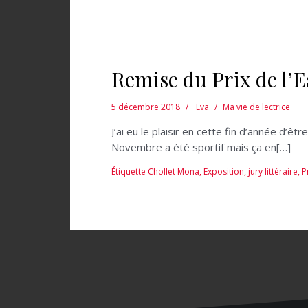
Remise du Prix de l’
5 décembre 2018
Eva
Ma vie de lectrice
J’ai eu le plaisir en cette fin d’année d’
Novembre a été sportif mais ça en[…]
Étiquette
Chollet Mona
,
Exposition
,
jury littéraire
,
P