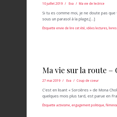
10 juillet 2019
Eva
Ma vie de lectrice
Si tu es comme moi, je ne doute pas que 
sous un parasol à la plage,[…]
Étiquette
envie de lire cet été
,
idées lectures
,
livre
Ma vie sur la route –
27 mai 2019
Eva
Coup de coeur
C’est en lisant « Sorcières » de Mona Chol
quelques mois plus tard, est parue en Fra
Étiquette
activisme
,
engagement politique
,
fémini