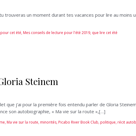
tu trouveras un moment durant tes vacances pour lire au moins u
s pour cet été
,
Mes conseils de lecture pour l'été 2019
,
que lire cet été
 Gloria Steinem
let que j’ai pour la première fois entendu parler de Gloria Steinem
nce son autobiographie, « Ma vie sur la route »,[…]
sme
,
Ma vie sur la route
,
minorités
,
Picabo River Book Club
,
politique
,
récit auto