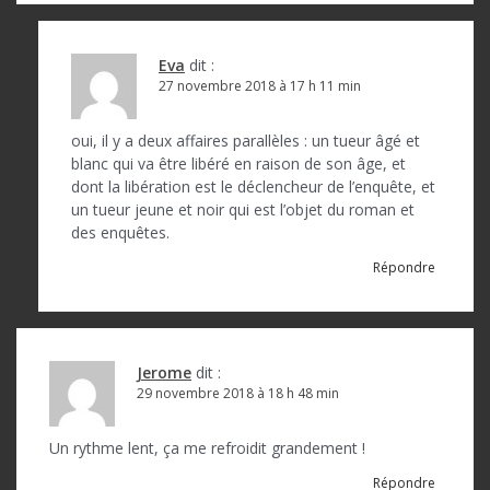
l
’
a
Eva
dit :
27 novembre 2018 à 17 h 11 min
r
t
oui, il y a deux affaires parallèles : un tueur âgé et
blanc qui va être libéré en raison de son âge, et
i
dont la libération est le déclencheur de l’enquête, et
c
un tueur jeune et noir qui est l’objet du roman et
des enquêtes.
l
Répondre
e
Jerome
dit :
29 novembre 2018 à 18 h 48 min
Un rythme lent, ça me refroidit grandement !
Répondre