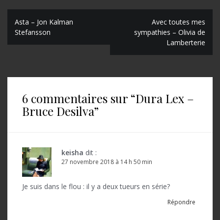
N
Asta – Jon Kalman
Avec toutes mes
Stefansson
sympathies – Olivia de
a
Lamberterie
v
i
g
6 commentaires sur “
Dura Lex –
a
Bruce Desilva
”
t
i
o
keisha
dit :
27 novembre 2018 à 14 h 50 min
n
d
Je suis dans le flou : il y a deux tueurs en série?
e
Répondre