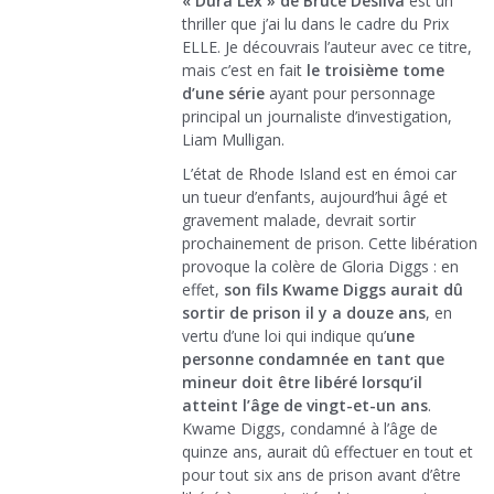
« Dura Lex » de Bruce Desilva
est un
thriller que j’ai lu dans le cadre du Prix
ELLE. Je découvrais l’auteur avec ce titre,
mais c’est en fait
le troisième tome
d’une série
ayant pour personnage
principal un journaliste d’investigation,
Liam Mulligan.
L’état de Rhode Island est en émoi car
un tueur d’enfants, aujourd’hui âgé et
gravement malade, devrait sortir
prochainement de prison. Cette libération
provoque la colère de Gloria Diggs : en
effet,
son fils Kwame Diggs aurait dû
sortir de prison il y a douze ans
, en
vertu d’une loi qui indique qu’
une
personne condamnée en tant que
mineur doit être libéré lorsqu’il
atteint l’âge de vingt-et-un ans
.
Kwame Diggs, condamné à l’âge de
quinze ans, aurait dû effectuer en tout et
pour tout six ans de prison avant d’être