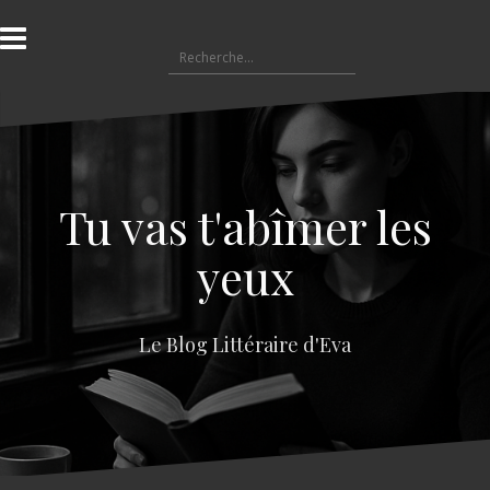
A
l
R
l
e
e
c
r
h
a
e
u
r
c
c
o
Tu vas t'abîmer les
h
n
e
t
yeux
r
e
n
:
u
Le Blog Littéraire d'Eva