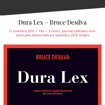
Dura Lex – Bruce Desilva
27 novembre 2018
Eva
3 coeurs : pas mal
,
Littérature nord-
américaine
,
Rentrée littéraire Septembre 2018
,
Thrillers