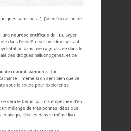
uelques semaines…), j’ai eu l’occasion de
al une
neuroscientifique
du FBI, Sayer
quée dans l’enquête sur un crime sortant
éshydratation dans une cage placée dans le
halé des drogues hallucinogènes, et de
eine de rebondissements
. J’ai
attachante – même si on sent bien que ce
nts sous le coude pour explorer sa
et ce sera le bémol qui m’a empêchée d’en
 un mélange de très bonnes idées que
, mais qui, réunies dans le même livre,
oper, possède un doctorat en