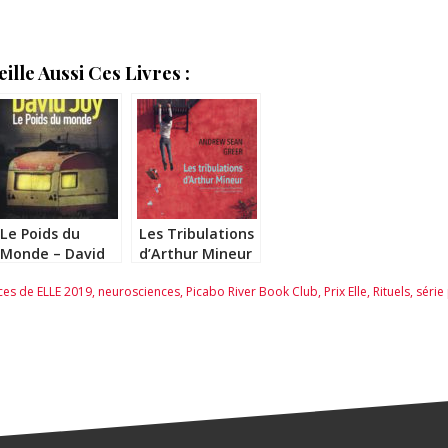
lle Aussi Ces Livres :
Le Poids du
Les Tribulations
Monde – David
d’Arthur Mineur
Joy
– Andrew Sean
ces de ELLE 2019
,
neurosciences
,
Picabo River Book Club
,
Prix Elle
,
Rituels
,
série
Greer