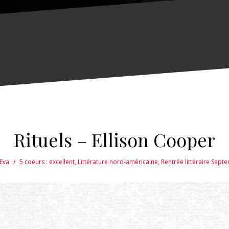
Rituels – Ellison Cooper
Eva
5 coeurs : excellent
,
Littérature nord-américaine
,
Rentrée littéraire Sep