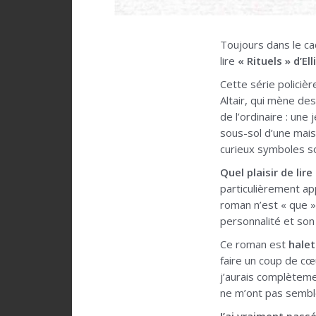
Toujours dans le ca
lire
« Rituels » d’E
Cette série policiè
Altair, qui mène de
de l’ordinaire : un
sous-sol d’une mais
curieux symboles s
Quel plaisir de lire 
particulièrement ap
roman n’est « que »
personnalité et son
Ce roman est
halet
faire un coup de cœu
j’aurais complèteme
ne m’ont pas semblé
J’ai vraiment pass