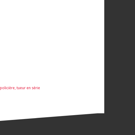
 policière
,
tueur en série