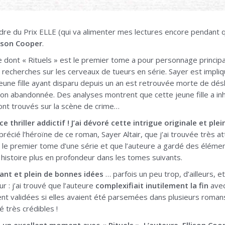
dre du Prix ELLE (qui va alimenter mes lectures encore pendant q
llison Cooper
.
re dont « Rituels » est le premier tome a pour personnage princip
s recherches sur les cerveaux de tueurs en série. Sayer est impli
e jeune fille ayant disparu depuis un an est retrouvée morte de d
on abandonnée. Des analyses montrent que cette jeune fille a in
ont trouvés sur la scène de crime…
ce thriller addictif !
J’ai dévoré cette intrigue originale et pl
précié l’héroïne de ce roman, Sayer Altair, que j’ai trouvée très 
 le premier tome d’une série et que l’auteure a gardé des éléme
 histoire plus en profondeur dans les tomes suivants.
ant et plein de bonnes idées
… parfois un peu trop, d’ailleurs, 
r : j’ai trouvé que l’auteure
complexifiait inutilement la fin
avec
nt validées si elles avaient été parsemées dans plusieurs romans
 très crédibles !
é un excellent moment avec « Rituels ». L’auteure, Ellison Co