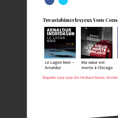
Tuvastabimerlesyeux Vous Consei
Le Lagon Noir –
Ma sœur est
Arnaldur
morte à Chicago
Indridason
– Naomi
Étiquette
Gasa Gasa Girl
,
Hirahara Naomi
,
Hiroshi
Hirahara