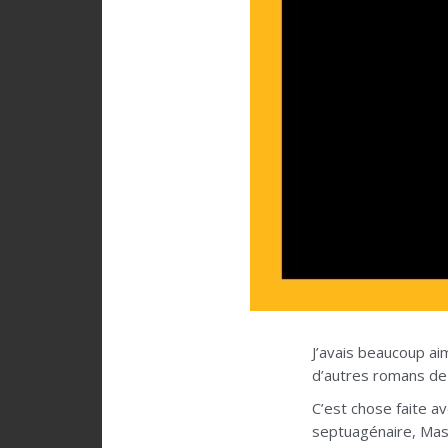
J’avais beaucoup a
d’autres romans de 
C’est chose faite a
septuagénaire, Mas 