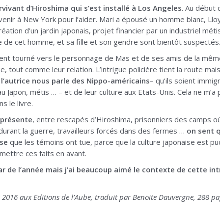
rvivant d’Hiroshima qui s’est installé à Los Angeles
. Au début d
venir à New York pour l’aider. Mari a épousé un homme blanc, Lloyd
 création d’un jardin japonais, projet financier par un industriel mé
 de cet homme, et sa fille et son gendre sont bientôt suspecté
ent tourné vers le personnage de Mas et de ses amis de la même
e, tout comme leur relation. L’intrigue policière tient la route mai
l’autrice nous parle des Nippo-américains
– qu’ils soient immi
u Japon, métis … – et de leur culture aux Etats-Unis. Cela ne m’a 
s le livre.
s présente
, entre rescapés d’Hiroshima, prisonniers des camps o
 durant la guerre, travailleurs forcés dans des fermes …
on sent q
se
que les témoins ont tue, parce que la culture japonaise est pu
mettre ces faits en avant.
ar de l’année mais j’ai beaucoup aimé le contexte de cette int
2016 aux Editions de l’Aube, traduit par Benoite Dauvergne, 288 pa