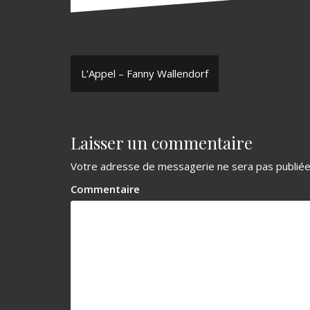
N
L’Appel – Fanny Wallendorf
a
v
Laisser un commentaire
i
g
Votre adresse de messagerie ne sera pas publiée
a
Commentaire
t
i
o
n
d