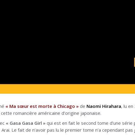
imé
« Ma sœur est morte à Chicago »
de
Naomi Hirahara
, lu e
cette romancière américaine d’origine japonaise.
vec
« Gasa Gasa Girl »
qui est en fait le second tome d’une série p
Arai. Le fait de n’avoir pas lu le premier tome n’a cependant pas