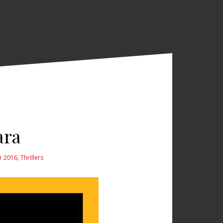
ara
er 2016
,
Thrillers