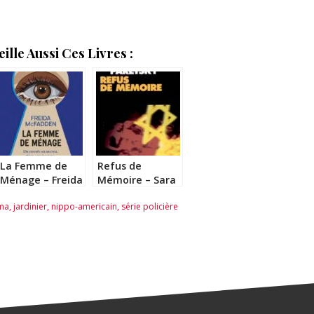
lle Aussi Ces Livres :
La Femme de
Refus de
Ménage – Freida
Mémoire – Sara
McFadden
Paretsky
ma
,
jardinier
,
nippo-americain
,
série policière