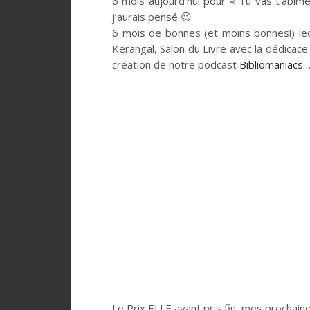
6 mois aujourd’hui pour « Tu vas t’abîmer
j’aurais pensé 😉
6 mois de bonnes (et moins bonnes!) le
Kerangal, Salon du Livre avec la dédicac
création de notre podcast
Bibliomaniacs
Le Prix ELLE ayant pris fin, mes prochain