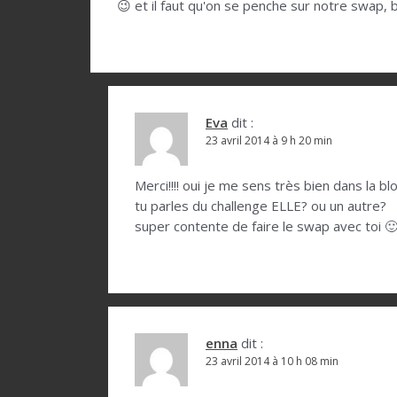
😉 et il faut qu'on se penche sur notre swap, 
n
d
e
l
Eva
dit :
’
23 avril 2014 à 9 h 20 min
a
r
Merci!!!! oui je me sens très bien dans la
tu parles du challenge ELLE? ou un autre?
t
super contente de faire le swap avec toi 
i
c
l
e
enna
dit :
23 avril 2014 à 10 h 08 min