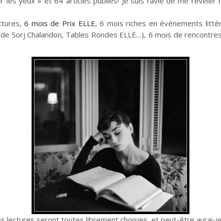
 les yeux » et 64 articles publiés! Je suis ravie de me révéler 
ctures,
6 mois de Prix ELLE
, 6 mois riches en événements litté
e de Sorj Chalandon, Tables Rondes ELLE…), 6 mois de rencontres
…
es lectures seront toutes librement choisies, et peut-être aurai