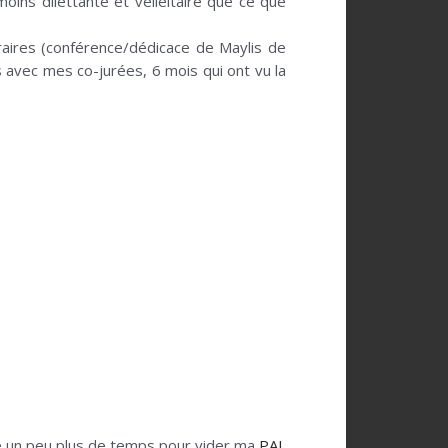
moins dilettante et velléitaire que ce que
raires (conférence/dédicace de Maylis de
 avec mes co-jurées, 6 mois qui ont vu la
-je un peu plus de temps pour vider ma
PAL