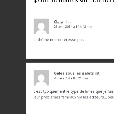
g
a
t
Clara
dit :
21 avril 2014 à 14 h 42 min
i
o
le thème ne m'intéresse pas…
n
d
e
l
Galéa sous les galets
dit :
4 mai 2014 à 8 h 21 min
’
a
c'est typiquement le type de livres que je fu
r
leur problèmes familiaux via les éditeurs….peu
t