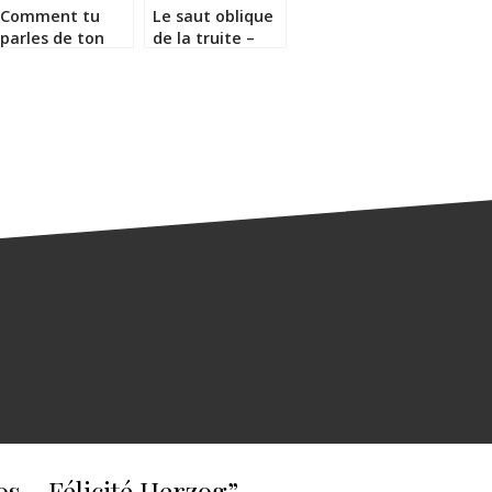
Comment tu
Le saut oblique
parles de ton
de la truite –
père – Joann
Jérôme
Sfar
Magnier-Moreno
s – Félicité Herzog
”