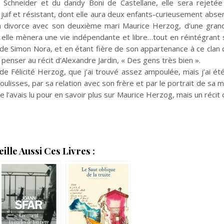
s Schneider et du dandy Boni de Castellane, elle sera rejeté
juif et résistant, dont elle aura deux enfants-curieusement absen
on divorce avec son deuxième mari Maurice Herzog, d’une grande
ns, elle mènera une vie indépendante et libre…tout en réintégran
de Simon Nora, et en étant fière de son appartenance à ce clan qu
ait penser au récit d’Alexandre Jardin, « Des gens très bien ».
 de Félicité Herzog, que j’ai trouvé assez ampoulée, mais j’ai été
ulisses, par sa relation avec son frère et par le portrait de sa 
je l’avais lu pour en savoir plus sur Maurice Herzog, mais un récit
lle Aussi Ces Livres :