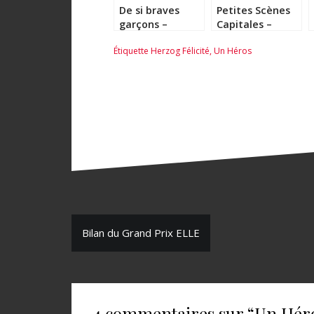
De si braves
Petites Scènes
garçons –
Capitales –
Patrick Modiano
Sylvie Germain
Étiquette
Herzog Félicité
,
Un Héros
N
Bilan du Grand Prix ELLE
a
v
i
4 commentaires sur “
Un Héro