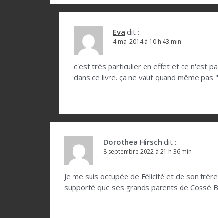
i
c
l
Eva
dit :
4 mai 2014 à 10 h 43 min
e
c'est très particulier en effet et ce n'est 
dans ce livre. ça ne vaut quand même pas "
Dorothea Hirsch
dit :
8 septembre 2022 à 21 h 36 min
Je me suis occupée de Félicité et de son frère
supporté que ses grands parents de Cossé Bri