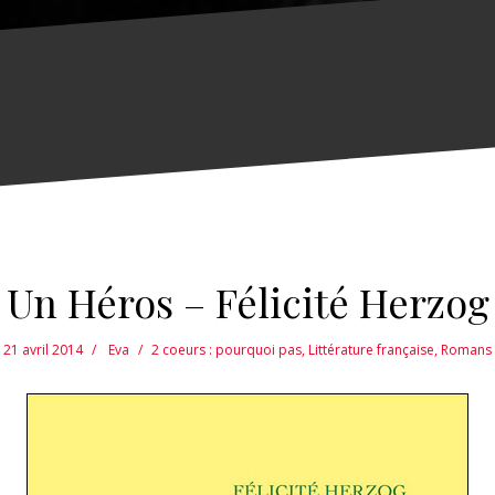
Un Héros – Félicité Herzog
21 avril 2014
Eva
2 coeurs : pourquoi pas
,
Littérature française
,
Romans