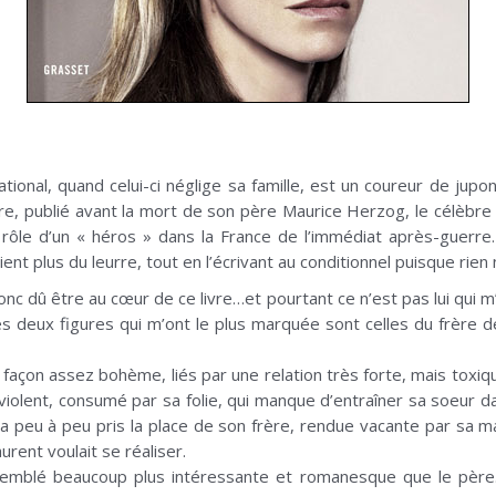
tional, quand celui-ci néglige sa famille, est un coureur de jup
vre, publié avant la mort de son père Maurice Herzog, le célèbre 
 rôle d’un « héros » dans la France de l’immédiat après-guerr
tient plus du leurre, tout en l’écrivant au conditionnel puisque rien
nc dû être au cœur de ce livre…et pourtant ce n’est pas lui qui m
les deux figures qui m’ont le plus marquée sont celles du frère d
 façon assez bohème, liés par une relation très forte, mais toxi
t violent, consumé par sa folie, qui manque d’entraîner sa soeur dan
 a peu à peu pris la place de son frère, rendue vacante par sa ma
urent voulait se réaliser.
semblé beaucoup plus intéressante et romanesque que le père.